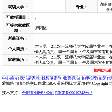
湖南师
就读大学：
专业：
学专
可教授课目：
,
可提供家教区
庐阳区
域：
所获证书：
本人男，211双一流师范大学应届毕业生
个人简历：
作认真负责。周一至周五下午及周末皆有时间
本人男，211双一流师范大学应届毕业生
家教简历：
作认真负责。周一至周五下午及周末皆有时间
预约处电话：1
中心简介
|
我想请家教
|
我想做家教
|
收费标准
|
名师推荐
|
加盟代
蒙城路与临泉路交口向北150米 蓝筹国际大厦704室 Copyright © 201
技术支持：
合肥龙创网络公司
皖ICP备09019348号-3